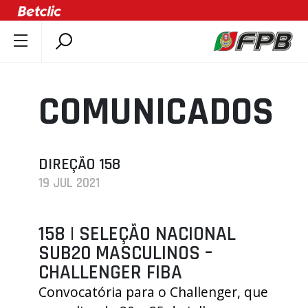
SOBRE A FPB
DOCUMENTOS
COMUNICADOS
ÚLTIMAS
COMPETIÇÕES
ASSOCIAÇÕES
DIREÇÃO 158
19 JUL 2021
CLUBES
AGENTES
158 | SELEÇÃO NACIONAL
AGENDA
SUB20 MASCULINOS –
SELEÇÕES
CHALLENGER FIBA
MINIBASQUETE
Convocatória para o Challenger, que
ÁREA TÉCNICA