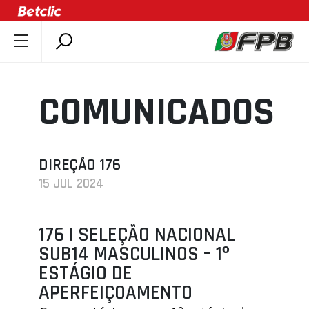
SOBRE A FPB
DOCUMENTOS
COMUNICADOS
ÚLTIMAS
COMPETIÇÕES
ASSOCIAÇÕES
DIREÇÃO 176
15 JUL 2024
CLUBES
AGENTES
176 | SELEÇÃO NACIONAL
AGENDA
SUB14 MASCULINOS – 1º
SELEÇÕES
ESTÁGIO DE
MINIBASQUETE
APERFEIÇOAMENTO
ÁREA TÉCNICA