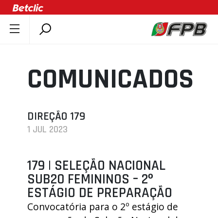
SOBRE A FPB
DOCUMENTOS
COMUNICADOS
ÚLTIMAS
COMPETIÇÕES
ASSOCIAÇÕES
DIREÇÃO 179
1 JUL 2023
CLUBES
AGENTES
179 | SELEÇÃO NACIONAL
AGENDA
SUB20 FEMININOS – 2º
SELEÇÕES
ESTÁGIO DE PREPARAÇÃO
MINIBASQUETE
Convocatória para o 2º estágio de
ÁREA TÉCNICA