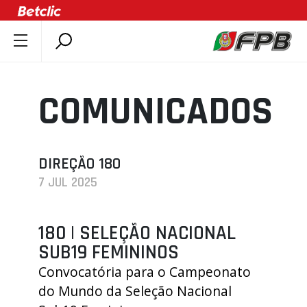
SOBRE A FPB
DOCUMENTOS
COMUNICADOS
ÚLTIMAS
COMPETIÇÕES
ASSOCIAÇÕES
DIREÇÃO 180
7 JUL 2025
CLUBES
AGENTES
180 | SELEÇÃO NACIONAL
AGENDA
SUB19 FEMININOS
SELEÇÕES
Convocatória para o Campeonato
MINIBASQUETE
do Mundo da Seleção Nacional
ÁREA TÉCNICA