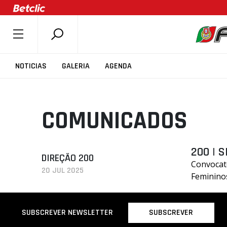
SOBRE A FPB
NOTICIAS
GALERIA
AGENDA
DOCUMENTOS
ÚLTIMAS
COMUNICADOS
COMPETIÇÕES
ASSOCIAÇÕES
CLUBES
200 | 
DIREÇÃO 200
Convocat
AGENTES
20 JUL 2025
Feminino
AGENDA
SELEÇÕES
SUBSCREVER
SUBSCREVER NEWSLETTER
MINIBASQUETE