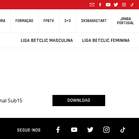
JRNBA
IRA
FORMAÇÃO
FPBTV
3×3
3X3BASKETART
PORTUGAL
LIGA BETCLIC MASCULINA
LIGA BETCLIC FEMININA
onal Sub15
DOWNLOAD
SEGUE-NOS