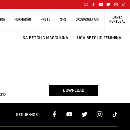
JRNBA
IRA
FORMAÇÃO
FPBTV
3×3
3X3BASKETART
PORTUGAL
LIGA BETCLIC MASCULINA
LIGA BETCLIC FEMININA
DOWNLOAD
tro
SEGUE-NOS