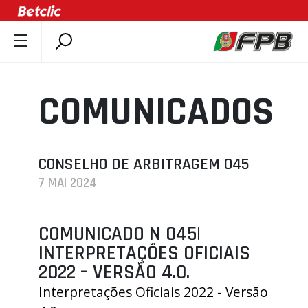
SOBRE A FPB
DOCUMENTOS
COMUNICADOS
ÚLTIMAS
COMPETIÇÕES
ASSOCIAÇÕES
CONSELHO DE ARBITRAGEM 045
7 MAI 2024
CLUBES
AGENTES
COMUNICADO N 045|
AGENDA
INTERPRETAÇÕES OFICIAIS
SELEÇÕES
2022 – VERSÃO 4.0.
MINIBASQUETE
Interpretações Oficiais 2022 - Versão
ÁREA TÉCNICA