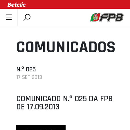
SOBRE A FPB
DOCUMENTOS
COMUNICADOS
ÚLTIMAS
COMPETIÇÕES
ASSOCIAÇÕES
N.º 025
17 SET 2013
CLUBES
AGENTES
COMUNICADO N.º 025 DA FPB
AGENDA
DE 17.09.2013
SELEÇÕES
MINIBASQUETE
ÁREA TÉCNICA