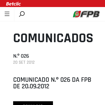
SOBRE A FPB
DOCUMENTOS
COMUNICADOS
ÚLTIMAS
COMPETIÇÕES
ASSOCIAÇÕES
N.º 026
20 SET 2012
CLUBES
AGENTES
COMUNICADO N.º 026 DA FPB
AGENDA
DE 20.09.2012
SELEÇÕES
MINIBASQUETE
ÁREA TÉCNICA