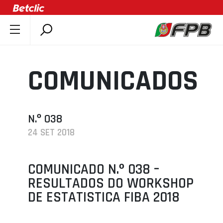
SOBRE A FPB
DOCUMENTOS
COMUNICADOS
ÚLTIMAS
COMPETIÇÕES
ASSOCIAÇÕES
N.º 038
24 SET 2018
CLUBES
AGENTES
COMUNICADO N.º 038 –
AGENDA
RESULTADOS DO WORKSHOP
SELEÇÕES
DE ESTATISTICA FIBA 2018
MINIBASQUETE
ÁREA TÉCNICA