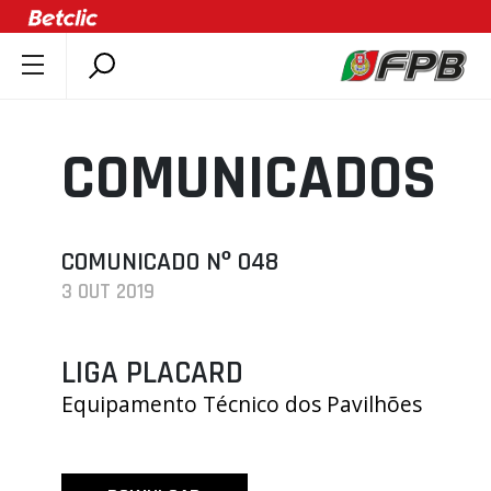
SOBRE A FPB
DOCUMENTOS
COMUNICADOS
ÚLTIMAS
COMPETIÇÕES
ASSOCIAÇÕES
COMUNICADO Nº 048
3 OUT 2019
CLUBES
AGENTES
LIGA PLACARD
AGENDA
Equipamento Técnico dos Pavilhões
SELEÇÕES
MINIBASQUETE
ÁREA TÉCNICA