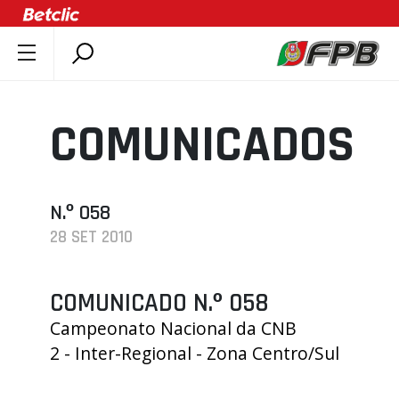
SOBRE A FPB
DOCUMENTOS
COMUNICADOS
ÚLTIMAS
COMPETIÇÕES
ASSOCIAÇÕES
N.º 058
28 SET 2010
CLUBES
AGENTES
COMUNICADO N.º 058
AGENDA
Campeonato Nacional da CNB
SELEÇÕES
2 - Inter-Regional - Zona Centro/Sul
MINIBASQUETE
ÁREA TÉCNICA