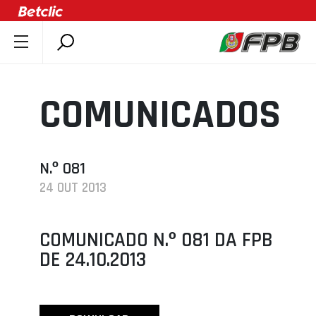
SOBRE A FPB
DOCUMENTOS
COMUNICADOS
ÚLTIMAS
COMPETIÇÕES
ASSOCIAÇÕES
N.º 081
24 OUT 2013
CLUBES
AGENTES
COMUNICADO N.º 081 DA FPB
AGENDA
DE 24.10.2013
SELEÇÕES
MINIBASQUETE
ÁREA TÉCNICA