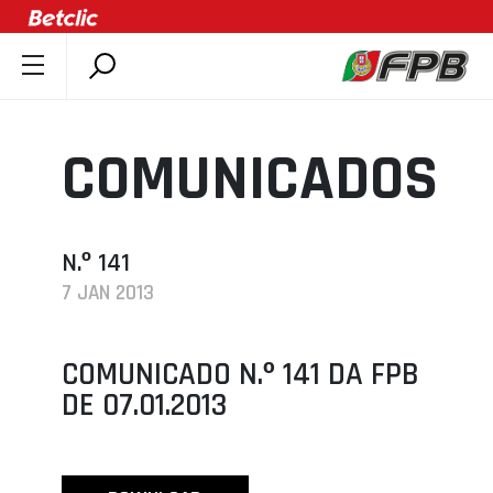
SOBRE A FPB
DOCUMENTOS
COMUNICADOS
ÚLTIMAS
COMPETIÇÕES
ASSOCIAÇÕES
N.º 141
7 JAN 2013
CLUBES
AGENTES
COMUNICADO N.º 141 DA FPB
AGENDA
DE 07.01.2013
SELEÇÕES
MINIBASQUETE
ÁREA TÉCNICA