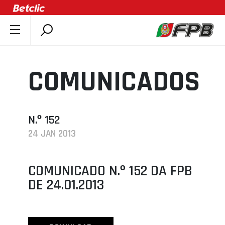
SOBRE A FPB
DOCUMENTOS
COMUNICADOS
ÚLTIMAS
COMPETIÇÕES
ASSOCIAÇÕES
N.º 152
24 JAN 2013
CLUBES
AGENTES
COMUNICADO N.º 152 DA FPB
AGENDA
DE 24.01.2013
SELEÇÕES
MINIBASQUETE
ÁREA TÉCNICA