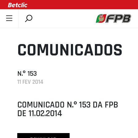
SOBRE A FPB
DOCUMENTOS
COMUNICADOS
ÚLTIMAS
COMPETIÇÕES
ASSOCIAÇÕES
N.º 153
11 FEV 2014
CLUBES
AGENTES
COMUNICADO N.º 153 DA FPB
AGENDA
DE 11.02.2014
SELEÇÕES
MINIBASQUETE
ÁREA TÉCNICA