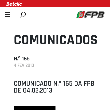
SOBRE A FPB
DOCUMENTOS
COMUNICADOS
ÚLTIMAS
COMPETIÇÕES
ASSOCIAÇÕES
N.º 165
4 FEV 2013
CLUBES
AGENTES
COMUNICADO N.º 165 DA FPB
AGENDA
DE 04.02.2013
SELEÇÕES
MINIBASQUETE
ÁREA TÉCNICA