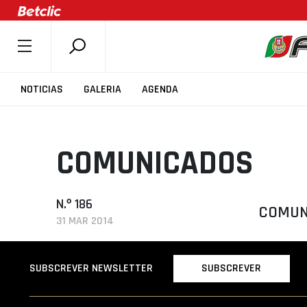
SOBRE A FPB
NOTICIAS
GALERIA
AGENDA
DOCUMENTOS
ÚLTIMAS
COMUNICADOS
COMPETIÇÕES
ASSOCIAÇÕES
CLUBES
N.º 186
COMUNI
31 MAR 2014
AGENTES
AGENDA
SUBSCREVER
SUBSCREVER NEWSLETTER
SELEÇÕES
MINIBASQUETE