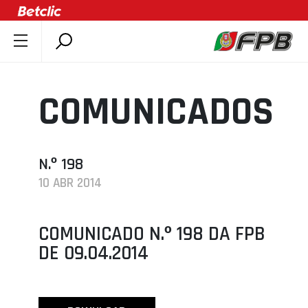
SOBRE A FPB
DOCUMENTOS
COMUNICADOS
ÚLTIMAS
COMPETIÇÕES
ASSOCIAÇÕES
N.º 198
10 ABR 2014
CLUBES
AGENTES
COMUNICADO N.º 198 DA FPB
AGENDA
DE 09.04.2014
SELEÇÕES
MINIBASQUETE
ÁREA TÉCNICA