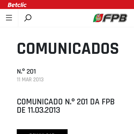
SOBRE A FPB
DOCUMENTOS
COMUNICADOS
ÚLTIMAS
COMPETIÇÕES
ASSOCIAÇÕES
N.º 201
11 MAR 2013
CLUBES
AGENTES
COMUNICADO N.º 201 DA FPB
AGENDA
DE 11.03.2013
SELEÇÕES
MINIBASQUETE
ÁREA TÉCNICA