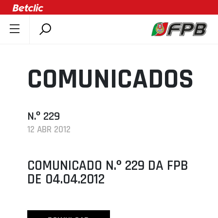
SOBRE A FPB
DOCUMENTOS
COMUNICADOS
ÚLTIMAS
COMPETIÇÕES
ASSOCIAÇÕES
N.º 229
12 ABR 2012
CLUBES
AGENTES
COMUNICADO N.º 229 DA FPB
AGENDA
DE 04.04.2012
SELEÇÕES
MINIBASQUETE
ÁREA TÉCNICA