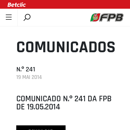
SOBRE A FPB
DOCUMENTOS
COMUNICADOS
ÚLTIMAS
COMPETIÇÕES
ASSOCIAÇÕES
N.º 241
19 MAI 2014
CLUBES
AGENTES
COMUNICADO N.º 241 DA FPB
AGENDA
DE 19.05.2014
SELEÇÕES
MINIBASQUETE
ÁREA TÉCNICA