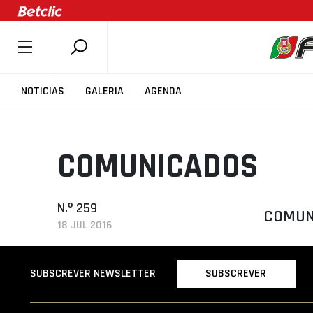
SOBRE A FPB
NOTICIAS
GALERIA
AGENDA
DOCUMENTOS
ÚLTIMAS
COMUNICADOS
COMPETIÇÕES
ASSOCIAÇÕES
CLUBES
N.º 259
COMUNI
18 JUL 2016
AGENTES
AGENDA
SUBSCREVER
SUBSCREVER NEWSLETTER
SELEÇÕES
MINIBASQUETE