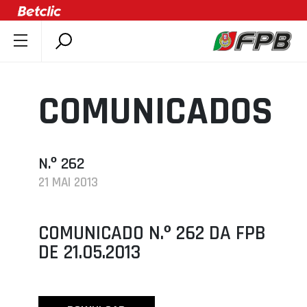
SOBRE A FPB
DOCUMENTOS
COMUNICADOS
ÚLTIMAS
COMPETIÇÕES
ASSOCIAÇÕES
N.º 262
21 MAI 2013
CLUBES
AGENTES
COMUNICADO N.º 262 DA FPB
AGENDA
DE 21.05.2013
SELEÇÕES
MINIBASQUETE
ÁREA TÉCNICA