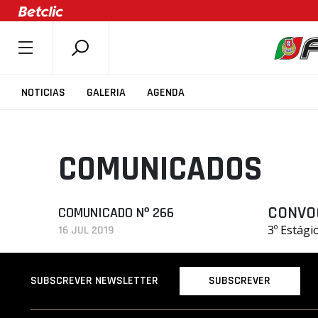
SOBRE A FPB
NOTICIAS
GALERIA
AGENDA
DOCUMENTOS
ÚLTIMAS
COMUNICADOS
COMPETIÇÕES
ASSOCIAÇÕES
CLUBES
CONVO
COMUNICADO Nº 266
3º Estági
16 JUL 2019
AGENTES
AGENDA
SUBSCREVER
SUBSCREVER NEWSLETTER
SELEÇÕES
MINIBASQUETE