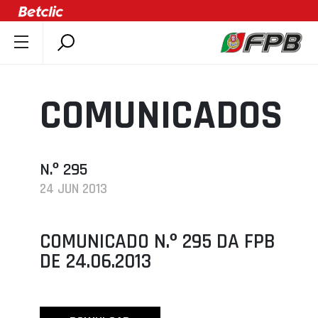
SOBRE A FPB
DOCUMENTOS
COMUNICADOS
ÚLTIMAS
COMPETIÇÕES
ASSOCIAÇÕES
N.º 295
24 JUN 2013
CLUBES
AGENTES
COMUNICADO N.º 295 DA FPB
AGENDA
DE 24.06.2013
SELEÇÕES
MINIBASQUETE
ÁREA TÉCNICA