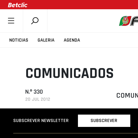
SOBRE A FPB
NOTICIAS
GALERIA
AGENDA
DOCUMENTOS
ÚLTIMAS
COMUNICADOS
COMPETIÇÕES
ASSOCIAÇÕES
CLUBES
N.º 330
COMUNI
20 JUL 2012
AGENTES
AGENDA
SUBSCREVER
SUBSCREVER NEWSLETTER
SELEÇÕES
MINIBASQUETE