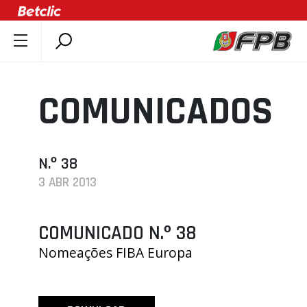
SOBRE A FPB
DOCUMENTOS
COMUNICADOS
ÚLTIMAS
COMPETIÇÕES
ASSOCIAÇÕES
N.º 38
3 ABR 2013
CLUBES
AGENTES
COMUNICADO N.º 38
AGENDA
Nomeações FIBA Europa
SELEÇÕES
MINIBASQUETE
ÁREA TÉCNICA