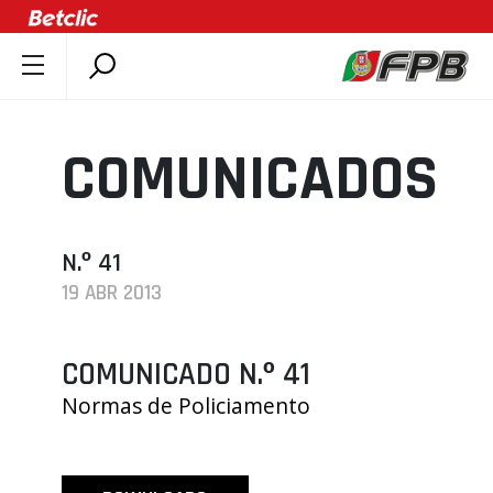
SOBRE A FPB
DOCUMENTOS
COMUNICADOS
ÚLTIMAS
COMPETIÇÕES
ASSOCIAÇÕES
N.º 41
19 ABR 2013
CLUBES
AGENTES
COMUNICADO N.º 41
AGENDA
Normas de Policiamento
SELEÇÕES
MINIBASQUETE
ÁREA TÉCNICA