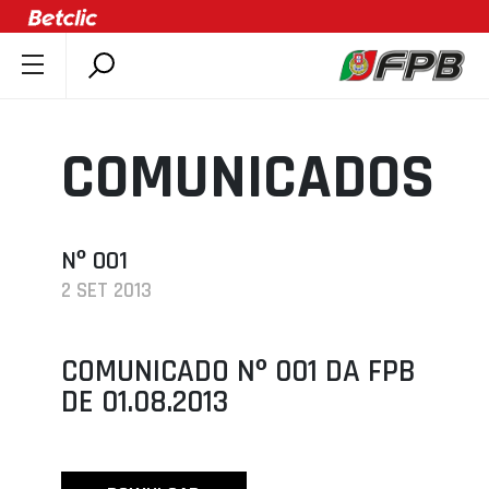
SOBRE A FPB
DOCUMENTOS
COMUNICADOS
ÚLTIMAS
COMPETIÇÕES
ASSOCIAÇÕES
Nº 001
2 SET 2013
CLUBES
AGENTES
COMUNICADO Nº 001 DA FPB
AGENDA
DE 01.08.2013
SELEÇÕES
MINIBASQUETE
ÁREA TÉCNICA