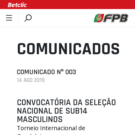
SOBRE A FPB
DOCUMENTOS
COMUNICADOS
ÚLTIMAS
COMPETIÇÕES
ASSOCIAÇÕES
COMUNICADO Nº 003
14 AGO 2019
CLUBES
AGENTES
CONVOCATÓRIA DA SELEÇÃO
AGENDA
NACIONAL DE SUB14
SELEÇÕES
MASCULINOS
MINIBASQUETE
Torneio Internacional de
ÁREA TÉCNICA