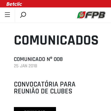
SOBRE A FPB
DOCUMENTOS
COMUNICADOS
ÚLTIMAS
COMPETIÇÕES
ASSOCIAÇÕES
COMUNICADO Nº 008
25 JAN 2018
CLUBES
AGENTES
CONVOCATÓRIA PARA
AGENDA
REUNIÃO DE CLUBES
SELEÇÕES
MINIBASQUETE
ÁREA TÉCNICA