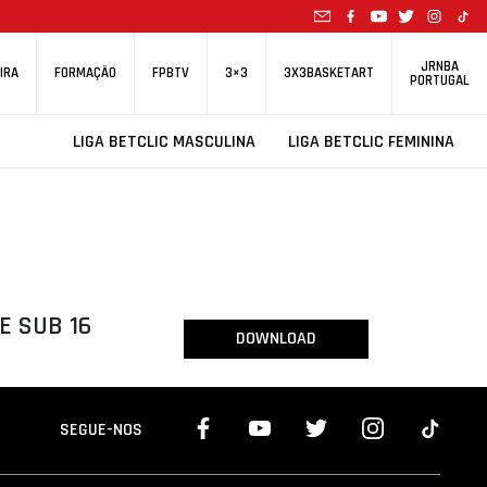
JRNBA
IRA
FORMAÇÃO
FPBTV
3×3
3X3BASKETART
PORTUGAL
LIGA BETCLIC MASCULINA
LIGA BETCLIC FEMININA
E SUB 16
DOWNLOAD
SEGUE-NOS