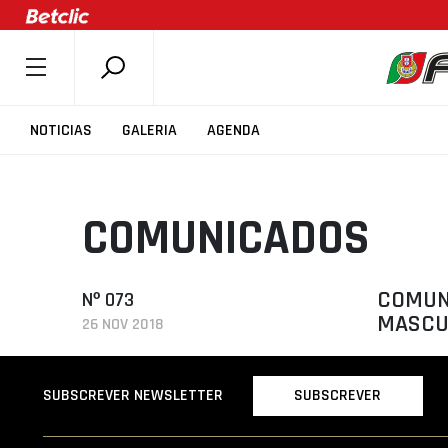
SOBRE A FPB
NOTICIAS
GALERIA
AGENDA
DOCUMENTOS
ÚLTIMAS
COMUNICADOS
COMPETIÇÕES
ASSOCIAÇÕES
CLUBES
COMUNI
Nº 073
MASCU
26 NOV 2018
AGENTES
AGENDA
SUBSCREVER
SUBSCREVER NEWSLETTER
SELEÇÕES
MINIBASQUETE