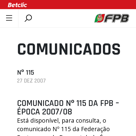
SOBRE A FPB
DOCUMENTOS
COMUNICADOS
ÚLTIMAS
COMPETIÇÕES
ASSOCIAÇÕES
Nº 115
27 DEZ 2007
CLUBES
AGENTES
COMUNICADO Nº 115 DA FPB –
AGENDA
ÉPOCA 2007/08
SELEÇÕES
Está disponível, para consulta, o
MINIBASQUETE
comunicado Nº 115 da Federação
ÁREA TÉCNICA