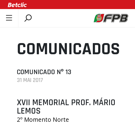
SOBRE A FPB
DOCUMENTOS
COMUNICADOS
ÚLTIMAS
COMPETIÇÕES
ASSOCIAÇÕES
COMUNICADO Nº 13
31 MAI 2017
CLUBES
AGENTES
XVII MEMORIAL PROF. MÁRIO
AGENDA
LEMOS
SELEÇÕES
2º Momento Norte
MINIBASQUETE
ÁREA TÉCNICA