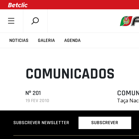
SOBRE A FPB
NOTICIAS
GALERIA
AGENDA
DOCUMENTOS
ÚLTIMAS
COMUNICADOS
COMPETIÇÕES
ASSOCIAÇÕES
CLUBES
COMUN
Nº 201
Taça Nac
19 FEV 2010
AGENTES
AGENDA
SUBSCREVER
SUBSCREVER NEWSLETTER
SELEÇÕES
MINIBASQUETE