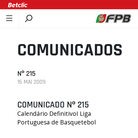
SOBRE A FPB
DOCUMENTOS
COMUNICADOS
ÚLTIMAS
COMPETIÇÕES
ASSOCIAÇÕES
Nº 215
15 MAI 2009
CLUBES
AGENTES
COMUNICADO Nº 215
AGENDA
Calendário DefinitivoI Liga
SELEÇÕES
Portuguesa de Basquetebol
MINIBASQUETE
ÁREA TÉCNICA