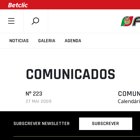
SOBRE A FPB
NOTICIAS
GALERIA
AGENDA
DOCUMENTOS
ÚLTIMAS
COMUNICADOS
COMPETIÇÕES
ASSOCIAÇÕES
CLUBES
COMUN
Nº 223
Calendári
27 MAI 2009
AGENTES
AGENDA
SUBSCREVER
SUBSCREVER NEWSLETTER
SELEÇÕES
MINIBASQUETE