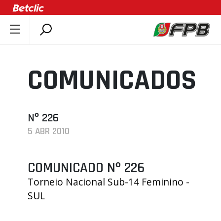
SOBRE A FPB
DOCUMENTOS
COMUNICADOS
ÚLTIMAS
COMPETIÇÕES
ASSOCIAÇÕES
Nº 226
5 ABR 2010
CLUBES
AGENTES
COMUNICADO Nº 226
AGENDA
Torneio Nacional Sub-14 Feminino -
SELEÇÕES
SUL
MINIBASQUETE
ÁREA TÉCNICA