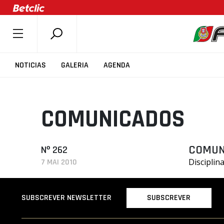
SOBRE A FPB
NOTICIAS
GALERIA
AGENDA
DOCUMENTOS
ÚLTIMAS
COMUNICADOS
COMPETIÇÕES
ASSOCIAÇÕES
CLUBES
COMUN
Nº 262
Disciplin
7 MAI 2010
AGENTES
AGENDA
SUBSCREVER
SUBSCREVER NEWSLETTER
SELEÇÕES
MINIBASQUETE