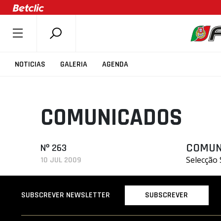
SOBRE A FPB
NOTICIAS
GALERIA
AGENDA
DOCUMENTOS
ÚLTIMAS
COMUNICADOS
COMPETIÇÕES
ASSOCIAÇÕES
CLUBES
COMUN
Nº 263
Selecção
10 JUL 2009
AGENTES
AGENDA
SUBSCREVER
SUBSCREVER NEWSLETTER
SELEÇÕES
MINIBASQUETE