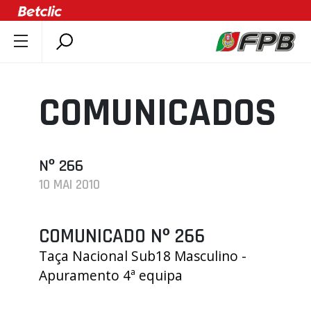
SOBRE A FPB
DOCUMENTOS
COMUNICADOS
ÚLTIMAS
COMPETIÇÕES
ASSOCIAÇÕES
Nº 266
10 MAI 2010
CLUBES
AGENTES
COMUNICADO Nº 266
AGENDA
Taça Nacional Sub18 Masculino -
SELEÇÕES
Apuramento 4ª equipa
MINIBASQUETE
ÁREA TÉCNICA