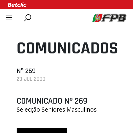
SOBRE A FPB
DOCUMENTOS
COMUNICADOS
ÚLTIMAS
COMPETIÇÕES
ASSOCIAÇÕES
Nº 269
23 JUL 2009
CLUBES
AGENTES
COMUNICADO Nº 269
AGENDA
Selecção Seniores Masculinos
SELEÇÕES
MINIBASQUETE
ÁREA TÉCNICA