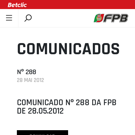
SOBRE A FPB
DOCUMENTOS
COMUNICADOS
ÚLTIMAS
COMPETIÇÕES
ASSOCIAÇÕES
Nº 288
28 MAI 2012
CLUBES
AGENTES
COMUNICADO Nº 288 DA FPB
AGENDA
DE 28.05.2012
SELEÇÕES
MINIBASQUETE
ÁREA TÉCNICA