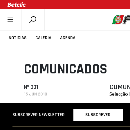
SOBRE A FPB
NOTICIAS
GALERIA
AGENDA
DOCUMENTOS
ÚLTIMAS
COMUNICADOS
COMPETIÇÕES
ASSOCIAÇÕES
CLUBES
COMUN
Nº 301
Selecção
15 JUN 2010
AGENTES
AGENDA
SUBSCREVER
SUBSCREVER NEWSLETTER
SELEÇÕES
MINIBASQUETE