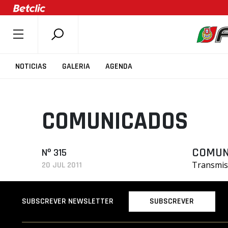
SOBRE A FPB
NOTICIAS
GALERIA
AGENDA
DOCUMENTOS
ÚLTIMAS
COMUNICADOS
COMPETIÇÕES
ASSOCIAÇÕES
CLUBES
COMUN
Nº 315
Transmis
20 JUL 2011
AGENTES
AGENDA
SUBSCREVER
SUBSCREVER NEWSLETTER
SELEÇÕES
MINIBASQUETE