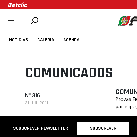
SOBRE A FPB
NOTICIAS
GALERIA
AGENDA
DOCUMENTOS
ÚLTIMAS
COMUNICADOS
COMPETIÇÕES
ASSOCIAÇÕES
CLUBES
COMUN
Nº 316
Provas Fe
AGENTES
21 JUL 2011
participa
AGENDA
SELEÇÕES
SUBSCREVER
SUBSCREVER NEWSLETTER
MINIBASQUETE