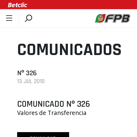
SOBRE A FPB
DOCUMENTOS
COMUNICADOS
ÚLTIMAS
COMPETIÇÕES
ASSOCIAÇÕES
Nº 326
13 JUL 2010
CLUBES
AGENTES
COMUNICADO Nº 326
AGENDA
Valores de Transferencia
SELEÇÕES
MINIBASQUETE
ÁREA TÉCNICA