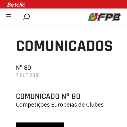
SOBRE A FPB
DOCUMENTOS
COMUNICADOS
ÚLTIMAS
COMPETIÇÕES
ASSOCIAÇÕES
Nº 80
7 OUT 2010
CLUBES
AGENTES
COMUNICADO Nº 80
AGENDA
Competições Europeias de Clubes
SELEÇÕES
MINIBASQUETE
ÁREA TÉCNICA