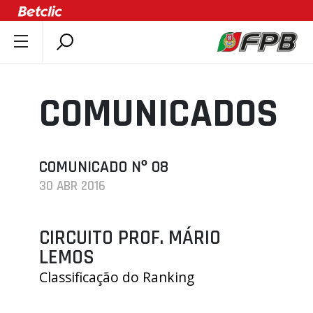
SOBRE A FPB
DOCUMENTOS
COMUNICADOS
ÚLTIMAS
COMPETIÇÕES
ASSOCIAÇÕES
COMUNICADO Nº 08
30 ABR 2016
CLUBES
AGENTES
CIRCUITO PROF. MÁRIO
AGENDA
LEMOS
SELEÇÕES
Classificação do Ranking
MINIBASQUETE
ÁREA TÉCNICA